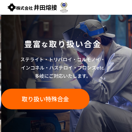
井田熔接
株式会社
豊富
取り扱い合金
な
ステライト・トリバロイ・コルモノイ・
インコネル・
ハステロイ・ブロンズetc.
多岐にご対応いたします。
取り扱い特殊合金