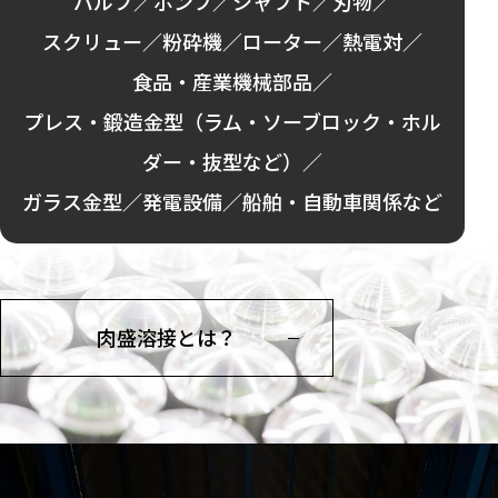
バルブ／
ポンプ／
シャフト／
刃物／
スクリュー／
粉砕機／
ローター／
熱電対／
食品・産業機械部品／
プレス・鍛造金型（ラム・ソーブロック・ホル
ダー・抜型など）／
ガラス金型／
発電設備／
船舶・自動車関係など
肉盛溶接とは？