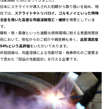
日本にステライトが導入された初期から取り扱いを始め、現
在では、
ステライトやトリバロイ、コルモノイといった特殊
合金を用いた高度な肉盛溶接施工・補修
を得意としていま
す。
摩耗・熱・腐食といった過酷な使用環境に耐える表面改質技
術において、他社からのご紹介や再依頼も多く、
品質満足度
94%という高評価
をいただいております。
井田熔接は、肉盛溶接による性能付加・長寿命化のご提案ま
で含めた「部品の性能設計」を行える企業です。