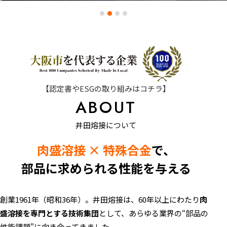
【認定書やESGの取り組みはコチラ】
ABOUT
井田熔接について
肉盛溶接 × 特殊合金
で、
部品に求められる性能を与える
創業1961年（昭和36年）。井田熔接は、60年以上にわたり
肉
盛溶接を専門とする技術集団
として、あらゆる業界の“部品の
性能課題”に向き合ってきました。