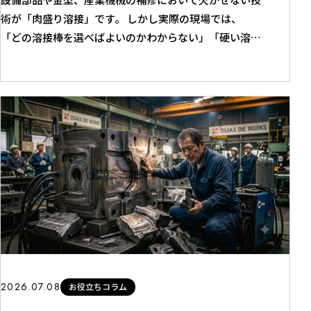
術が「肉盛り溶接」です。 しかし実際の現場では、
「どの溶接棒を選べばよいのかわからない」「硬い溶接
棒を使えば長持ちするのでは？」「母材との相性は考え
なくていいのか？」 といった疑問を持つ方も少なくあ
りません。 肉盛り溶接は、ただ金属を盛ればよいわけ
ではありません。溶接棒の選定を誤ると、剥離・割れ・
硬度不足・早期摩耗などのト...
2026.07.08
お役立ちコラム