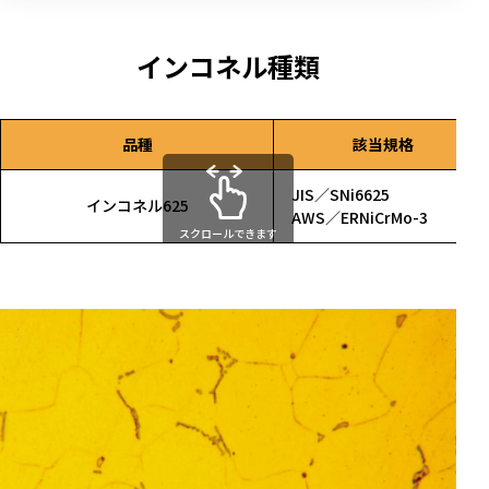
インコネル種類
品種
該当規格
JIS／SNi6625
インコネル625
AWS／ERNiCrMo-3
スクロールできます