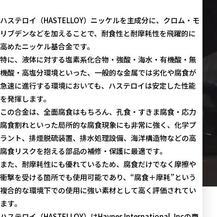
ハステロイ（HASTELLOY）ニッケルを主成分に、クロム・モ
リブデンなどを加えることで、耐食性と耐摩耗性を飛躍的に
高めたニッケル基合金です。
特に、液体に対する塩素系化合物・強酸・海水・有機酸・無
機酸・高塩分環境といった、一般的な金属では劣化や腐食が
急速に進行する環境においても、ハステロイは安定した性能
を発揮します。
この合金は、全面腐食はもちろん、孔食・すきま腐食・応力
腐食割れといった局所的な腐食現象にも非常に強く、化学プ
ラント、排煙脱硫装置、排水処理設備、海洋構造物などの高
腐食リスクを抱える部品の補修・保護に最適です。
また、耐摩耗性にも優れているため、腐食だけでなく摩擦や
衝撃を受ける箇所でも使用可能であり、“腐食＋摩耗”という
複合的な環境下での使用に強い素材として高く評価されてい
ます。
ハステロイ（HASTELLOY）はHaynes International, Incの商