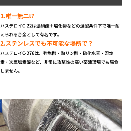
1.唯一無二!?
ハステロイC-22は濃硝酸＋塩化物などの混酸条件下で唯一耐
えられる合金として有名です。
2.ステンレスでも不可能な場所で？
ハステロイC-276は、強塩酸・熱リン酸・硫化水素・湿塩
素・次亜塩素酸など、非常に攻撃性の高い薬液環境でも腐食
しません。