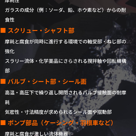
摩耗性
ガラスの成分（例：ソーダ、鉛、ホウ素など）からの耐
食性
■ スクリュー・シャフト部
摩耗と腐食が同時に進行する環境での軸受部・ねじ部の
強化
スラリー流体・化学薬品にさらされる撹拌軸や回転機構
部
■ バルブ・シート部・シール面
高温・高圧下で繰り返し開閉されるバルブ接触面の耐摩
耗
気密性・寸法精度が求められるシール面や摺動部
■ ポンプ部品（ケーシング・羽根車など）
摩耗と腐食が激しい流体機器