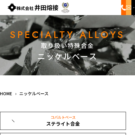
井田熔接
株式会社
SPECIALTY ALLOYS
取り扱い特殊合金
ニッケルベース
HOME
›
ニッケルベース
コバルトベース
ステライト合金