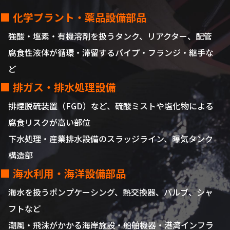
■ 化学プラント・薬品設備部品
強酸・塩素・有機溶剤を扱うタンク、リアクター、配管
腐食性液体が循環・滞留するパイプ・フランジ・継手な
ど
■ 排ガス・排水処理設備
排煙脱硫装置（FGD）など、硫酸ミストや塩化物による
腐食リスクが高い部位
下水処理・産業排水設備のスラッジライン、曝気タンク
構造部
■ 海水利用・海洋設備部品
海水を扱うポンプケーシング、熱交換器、バルブ、シャ
フトなど
潮風・飛沫がかかる海岸施設・船舶機器・港湾インフラ