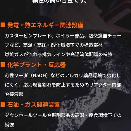
■ 発電・熱エネルギー関連設備
ガスタービンブレード、ボイラー部品、熱交換器チュー
ブなど、高温・高圧・酸化環境下での構造部材
燃焼ガスが流れる排気ラインや高温流体配管の補強
■ 化学プラント・反応器
苛性ソーダ（NaOH）などのアルカリ薬品環境で劣化し
にくく、応力腐食割れを防止するためのリアクター内部
や接液部
■ 石油・ガス関連装置
ダウンホールツールや掘削部品の高温・腐食環境下での
補強